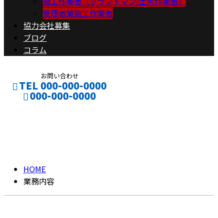
施工作業者（クラフトマン/土木作業者）
管理者兼施工作業者
協力会社募集
ブログ
コラム
お問い合わせ
TEL 000-000-0000
000-000-0000
業務内容
CONTACT
ENTRY
SOLUTION
HOME
業務内容