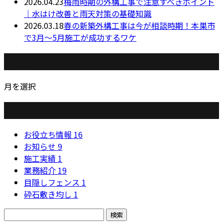
2026.04.23
梅雨時期の外構工事で注意すべきポイント
｜水はけ改善と雨天対策の基礎知識
2026.03.18
春の新築外構工事は今が相談時期！本巣市
で3月～5月施工が成功するワケ
月別アーカイブ
月を選択
カテゴリー
お役立ち情報
16
お知らせ
9
施工実績
1
業務紹介
19
目隠しフェンス
1
砕石敷き均し
1